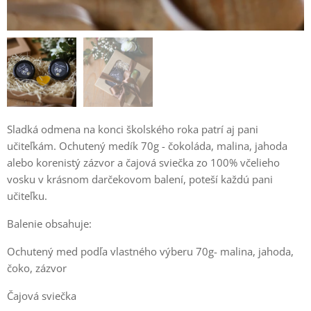
Sladká odmena na konci školského roka patrí aj pani
učiteľkám. Ochutený medík 70g - čokoláda, malina, jahoda
alebo korenistý zázvor a čajová sviečka zo 100% včelieho
vosku v krásnom darčekovom balení, poteší každú pani
učiteľku.
Balenie obsahuje:
Ochutený med podľa vlastného výberu 70g- malina, jahoda,
čoko, zázvor
Čajová sviečka