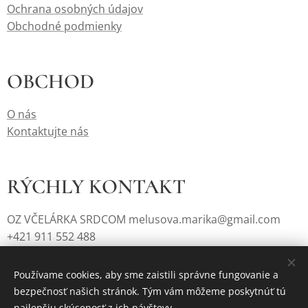
Ochrana osobných údajov
Obchodné podmienky
OBCHOD
O nás
Kontaktujte nás
RÝCHLY KONTAKT
OZ VČELÁRKA SRDCOM melusova.marika@gmail.com
+421 911 552 488
Používame cookies, aby sme zaistili správne fungovanie a
bezpečnosť našich stránok. Tým vám môžeme poskytnúť tú
Cookies
najlepšiu skúsenosť z ich návštevy.