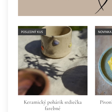
POSLEDNÝ KUS
NOVINKA
Keramický pohárik srdiečka
Pivon
farebné