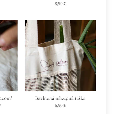
8,90
€
rdcom"
Bavlnená nákupná taška
r
6,90
€