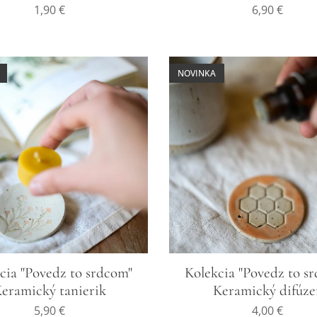
1,90
€
6,90
€
NOVINKA
cia "Povedz to srdcom"
Kolekcia "Povedz to s
eramický tanierik
Keramický difúze
5,90
€
4,00
€