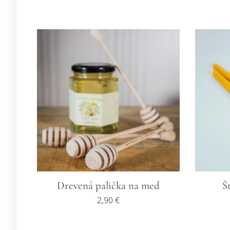
Drevená palička na med
Š
2,90
€