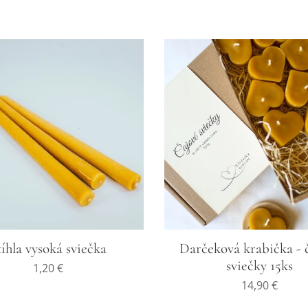
tíhla vysoká sviečka
Darčeková krabička - 
sviečky 15ks
1,20
€
14,90
€