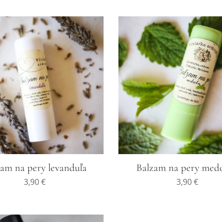
zam na pery levanduľa
Balzam na pery med
3,90
€
3,90
€