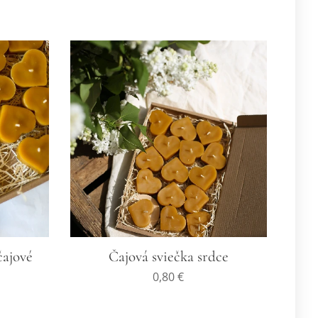
čajové
Čajová sviečka srdce
0,80
€