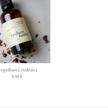
ropolisová tinktúra
9,90
€